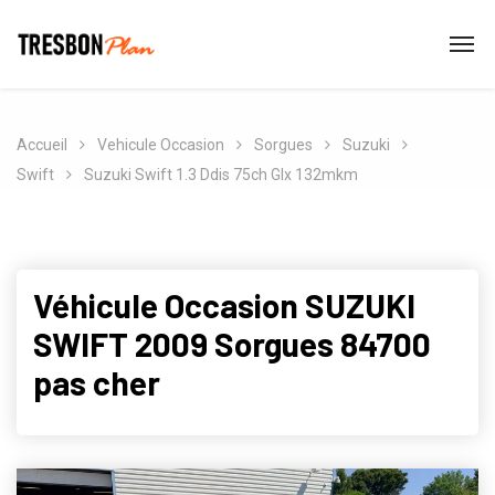
Accueil
Vehicule Occasion
Sorgues
Suzuki
Swift
Suzuki Swift 1.3 Ddis 75ch Glx 132mkm
Véhicule Occasion SUZUKI
SWIFT 2009 Sorgues 84700
pas cher