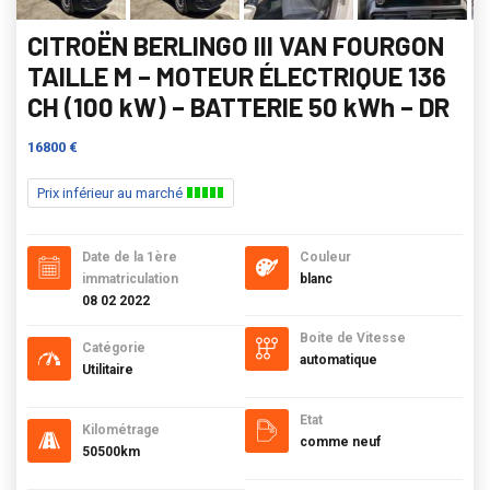
CITROËN BERLINGO III VAN FOURGON
TAILLE M – MOTEUR ÉLECTRIQUE 136
CH (100 kW) – BATTERIE 50 kWh – DR
16800 €
Prix inférieur au marché
Date de la 1ère
Couleur
immatriculation
blanc
08 02 2022
Boite de Vitesse
Catégorie
automatique
Utilitaire
Etat
Kilométrage
comme neuf
50500km