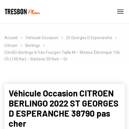
Accueil
Vehicule Occasion
St Georges D Esperanche
Citroen
Berlingo
CitroËn Berlingo Iii Van Fourgon Taille M – Moteur Électrique 136
Ch (100 Kw) – Batterie 50 Kwh – Dr
Véhicule Occasion CITROEN
BERLINGO 2022 ST GEORGES
D ESPERANCHE 38790 pas
cher