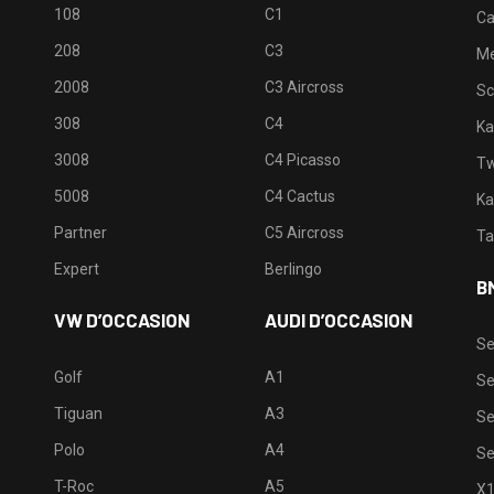
108
C1
Ca
208
C3
M
2008
C3 Aircross
Sc
308
C4
Ka
3008
C4 Picasso
Tw
5008
C4 Cactus
Ka
Partner
C5 Aircross
Ta
Expert
Berlingo
B
VW D’OCCASION
AUDI D’OCCASION
Se
Golf
A1
Se
Tiguan
A3
Se
Polo
A4
Se
T-Roc
A5
X