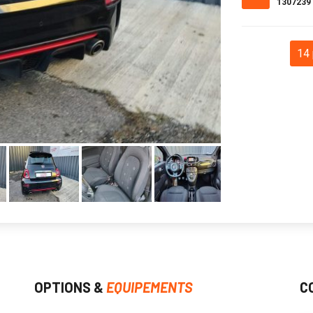
1307239
14 
OPTIONS &
EQUIPEMENTS
C