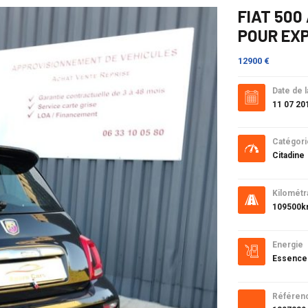
FIAT 500
POUR EXP
12900 €
Date de l
11 07 20
Catégori
Citadine
Kilométr
109500
Energie
Essence
Référen