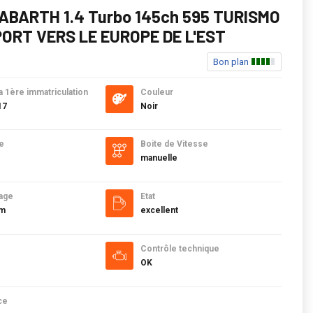
 ABARTH 1.4 Turbo 145ch 595 TURISMO
ORT VERS LE EUROPE DE L'EST
Bon plan
a 1ère immatriculation
Couleur
17
Noir
e
Boite de Vitesse
manuelle
age
Etat
km
excellent
Contrôle technique
OK
ce