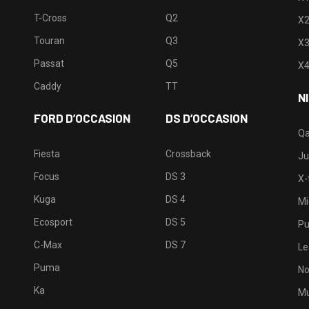
T-Cross
Q2
X
Touran
Q3
X
Passat
Q5
X
Caddy
TT
N
FORD D’OCCASION
DS D’OCCASION
Qa
Fiesta
Crossback
Ju
Focus
DS 3
X-t
Kuga
DS 4
Mi
Ecosport
DS 5
Pu
C-Max
DS 7
Le
Puma
No
Ka
Mu