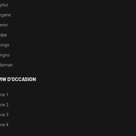
ptur
egane
enic
djar
ingo
ngoo
lisman
MW D’OCCASION
rie 1
rie 2
rie 3
rie 4
1