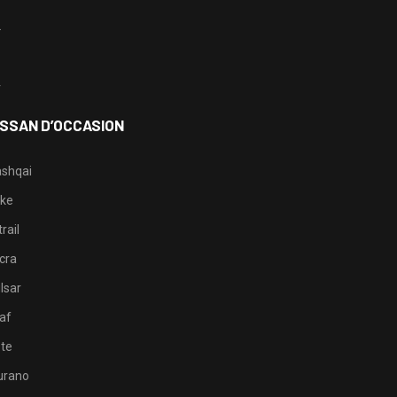
2
3
4
ISSAN D’OCCASION
shqai
ke
rail
cra
lsar
af
te
rano