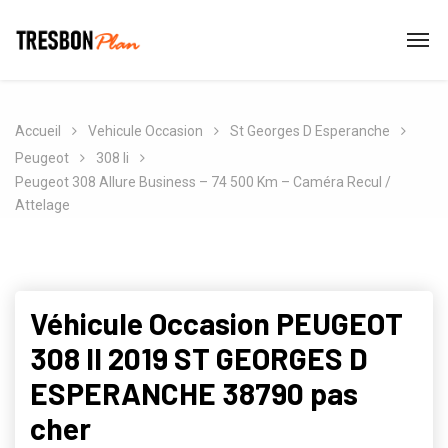
Accueil
Vehicule Occasion
St Georges D Esperanche
Peugeot
308 Ii
Peugeot 308 Allure Business – 74 500 Km – Caméra Recul /
Attelage
Véhicule Occasion PEUGEOT
308 II 2019 ST GEORGES D
ESPERANCHE 38790 pas
cher