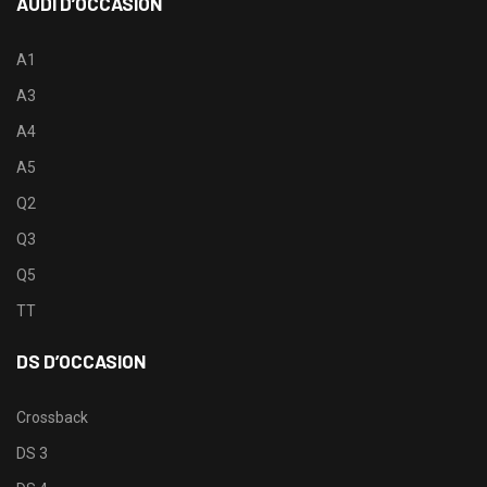
AUDI D’OCCASION
A1
A3
A4
A5
Q2
Q3
Q5
TT
DS D’OCCASION
Crossback
DS 3