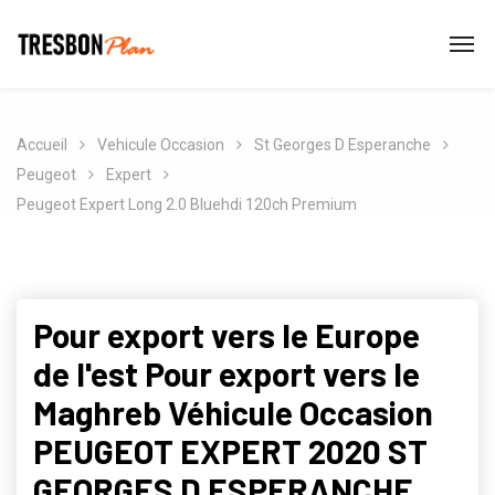
Accueil
Vehicule Occasion
St Georges D Esperanche
Peugeot
Expert
Peugeot Expert Long 2.0 Bluehdi 120ch Premium
Pour export vers le Europe
de l'est Pour export vers le
Maghreb Véhicule Occasion
PEUGEOT EXPERT 2020 ST
GEORGES D ESPERANCHE