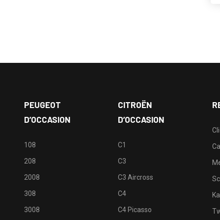
PEUGEOT
CITROËN
R
D’OCCASION
D’OCCASION
Cl
108
C1
Ca
208
C3
M
2008
C3 Aircross
Sc
308
C4
Ka
3008
C4 Picasso
Tw