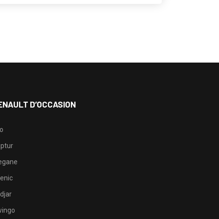
ENAULT D’OCCASION
io
ptur
egane
enic
djar
ingo