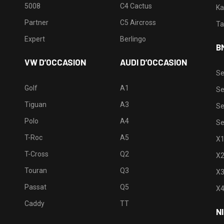
5008
C4 Cactus
Ka
Partner
C5 Aircross
Ta
Expert
Berlingo
B
VW D’OCCASION
AUDI D’OCCASION
Se
Golf
A1
Se
Tiguan
A3
Se
Polo
A4
Se
T-Roc
A5
X
T-Cross
Q2
X
Touran
Q3
X
Passat
Q5
X
Caddy
TT
N