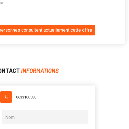
ce
personnes consultent actuellement cette offre
ONTACT
INFORMATIONS
0633100580