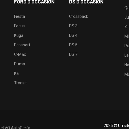
FORD D’OCCASION
DS D’OCCASION
Qa
Fiesta
Crossback
Ju
Focus
DS 3
X-t
Kuga
DS 4
Mi
Ecosport
DS 5
Pu
C-Max
DS 7
Le
Puma
No
Ka
Mu
Transit
2025 © Un si
iel VO AutoCerfa