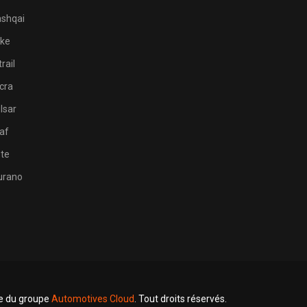
shqai
ke
rail
cra
lsar
af
te
rano
te du groupe
Automotives Cloud
. Tout droits réservés.