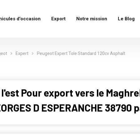
hicules d’occasion
Export
Notre mission
Le Blog
eot
Expert
Peugeot Expert Tole Standard 120cv Asphalt
 l'est Pour export vers le Maghr
ORGES D ESPERANCHE 38790 p