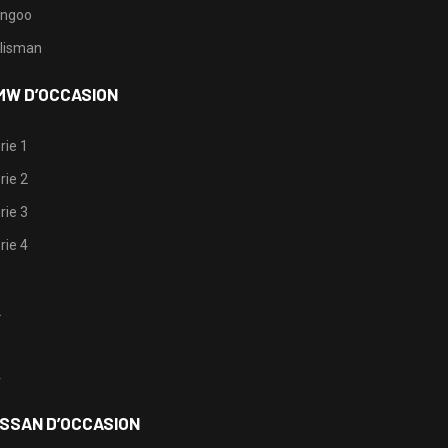
ngoo
lisman
MW D’OCCASION
rie 1
rie 2
rie 3
rie 4
1
2
3
4
ISSAN D’OCCASION