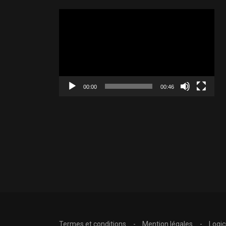
Lecteur
vidéo
00:00
00:46
Termes et conditions
Mention légales
Logic