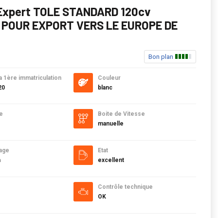
Expert TOLE STANDARD 120cv
POUR EXPORT VERS LE EUROPE DE
Bon plan
a 1ère immatriculation
Couleur
20
blanc
e
Boite de Vitesse
manuelle
age
Etat
m
excellent
Contrôle technique
OK