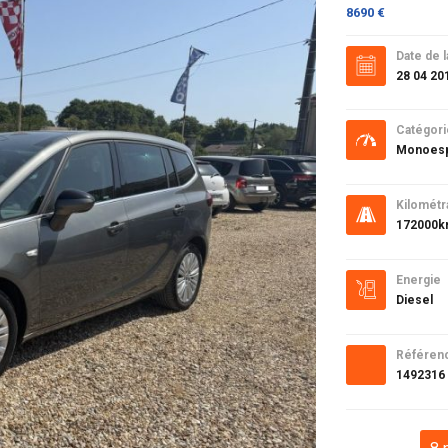
8690 €
Date de l
28 04 20
Catégori
Monoes
Kilométr
172000
Energie
Diesel
Référen
1492316