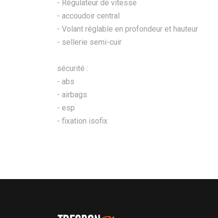
- Régulateur de vitesse
- accoudoir central
- Volant réglable en profondeur et hauteur
- sellerie semi-cuir
sécurité :
- abs
- airbags
- esp
- fixation isofix