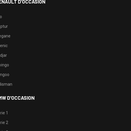
ENAULT D’OCCASION
io
ptur
egane
enic
djar
ingo
ngoo
lisman
MW D’OCCASION
rie 1
rie 2