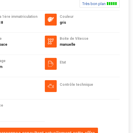
Très bon plan
a 1ère immatriculation
Couleur
18
gris
e
Boite de Vitesse
pace
manuelle
age
Etat
km
Contrôle technique
ce