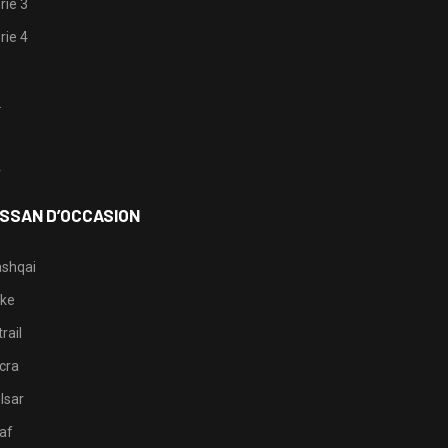
rie 3
rie 4
1
2
3
4
ISSAN D’OCCASION
shqai
ke
rail
cra
lsar
af