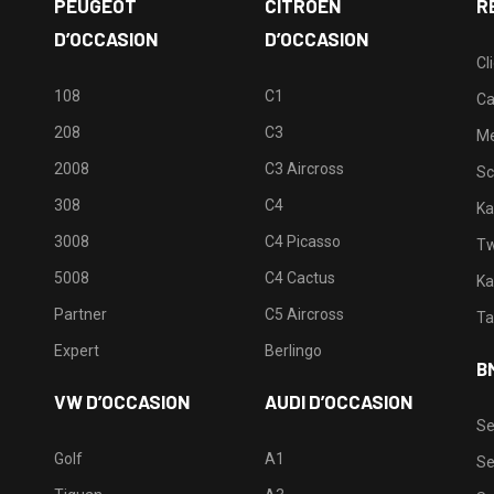
PEUGEOT
CITROËN
R
D’OCCASION
D’OCCASION
Cl
108
C1
Ca
208
C3
M
2008
C3 Aircross
Sc
308
C4
Ka
3008
C4 Picasso
Tw
5008
C4 Cactus
Ka
Partner
C5 Aircross
Ta
Expert
Berlingo
B
VW D’OCCASION
AUDI D’OCCASION
Se
Golf
A1
Se