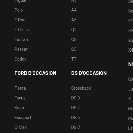
Tiguan
A3
Se
Polo
A4
Se
T-Roc
A5
X
T-Cross
Q2
X
Touran
Q3
X
Passat
Q5
X
Caddy
TT
N
FORD D’OCCASION
DS D’OCCASION
Qa
Fiesta
Crossback
Ju
Focus
DS 3
X-t
Kuga
DS 4
Mi
Ecosport
DS 5
Pu
C-Max
DS 7
Le