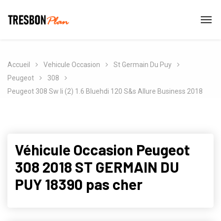
Accueil
Vehicule Occasion
St Germain Du Puy
Peugeot
308
Peugeot 308 Sw Ii (2) 1.6 Bluehdi 120 S&s Allure Business 2018
Véhicule Occasion Peugeot
308 2018 ST GERMAIN DU
PUY 18390 pas cher