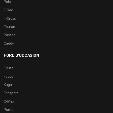
Polo
T-Roc
T-Cross
Touran
Passat
Caddy
FORD D’OCCASION
Fiesta
Focus
Kuga
Ecosport
C-Max
Puma