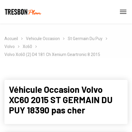
Accueil
Vehicule Occasion
St Germain Du Puy
Volvo
Xc60
Volvo Xc60 (2) D4 181 Ch Xenium Geartronic 8 2015
Véhicule Occasion Volvo
XC60 2015 ST GERMAIN DU
PUY 18390 pas cher