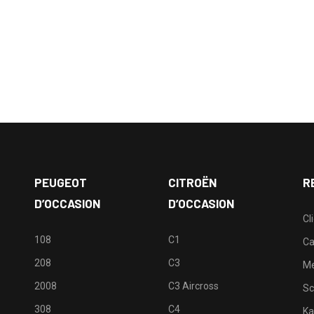
PEUGEOT
CITROËN
R
D’OCCASION
D’OCCASION
Cl
108
C1
Ca
208
C3
M
2008
C3 Aircross
Sc
308
C4
Ka