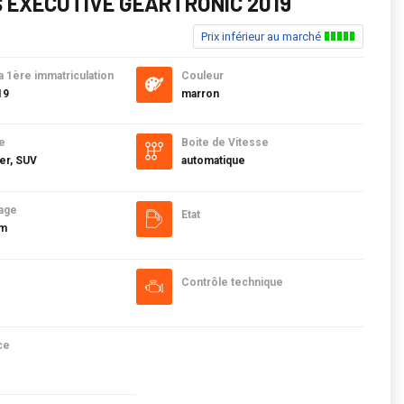
 EXECUTIVE GEARTRONIC 2019
Prix inférieur au marché
a 1ère immatriculation
Couleur
19
marron
e
Boite de Vitesse
er, SUV
automatique
age
Etat
km
Contrôle technique
ce