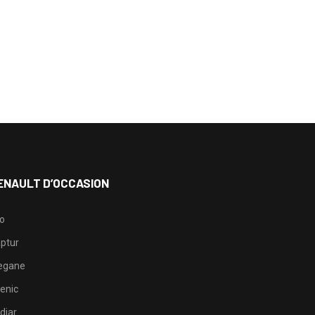
ENAULT D’OCCASION
io
ptur
egane
enic
djar