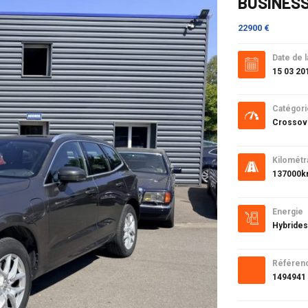
BUSINESS
22900 €
Date de l
15 03 20
Catégori
Crossov
Kilométr
137000
Energie
Hybrides
Référen
1494941