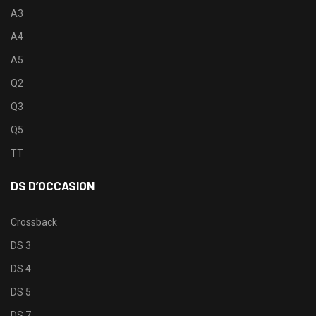
A3
A4
A5
Q2
Q3
Q5
TT
DS D’OCCASION
Crossback
DS 3
DS 4
DS 5
DS 7