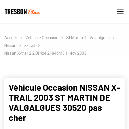
Accueil
Vehicule Occasion
St Martin De Valgalgues
Nissan
X-trail
Nissan X-trail 2.2 Di 4x4 2184cm3 114cv 2003
Véhicule Occasion NISSAN X-
TRAIL 2003 ST MARTIN DE
VALGALGUES 30520 pas
cher