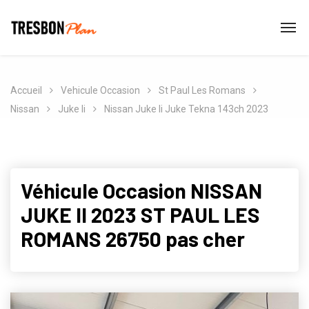
Accueil
Vehicule Occasion
St Paul Les Romans
Nissan
Juke Ii
Nissan Juke Ii Juke Tekna 143ch 2023
Véhicule Occasion NISSAN
JUKE II 2023 ST PAUL LES
ROMANS 26750 pas cher