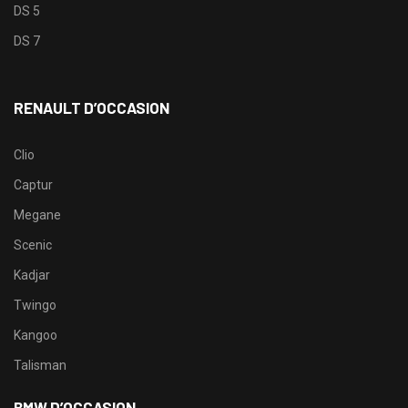
DS 5
DS 7
RENAULT D’OCCASION
Clio
Captur
Megane
Scenic
Kadjar
Twingo
Kangoo
Talisman
BMW D’OCCASION