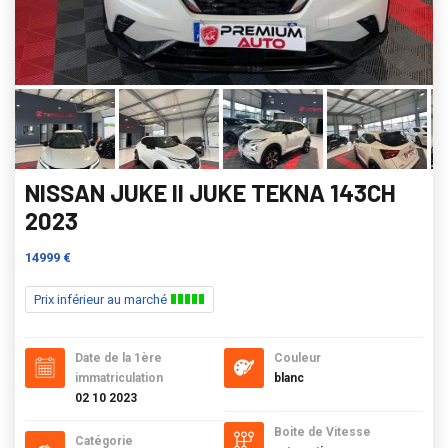
NISSAN JUKE II JUKE TEKNA 143CH
2023
14999 €
Prix inférieur au marché
Date de la 1ère
Couleur
immatriculation
blanc
02 10 2023
Boite de Vitesse
Catégorie