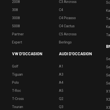
2008
C3 Aircross
Sc
308
C4
Ka
3008
C4 Picasso
Tw
5008
C4 Cactus
Ka
Partner
C5 Aircross
Ta
Expert
Berlingo
B
VW D’OCCASION
AUDI D’OCCASION
Se
Golf
A1
Se
Tiguan
A3
Se
Polo
A4
Se
T-Roc
A5
X
T-Cross
Q2
X
Touran
Q3
X