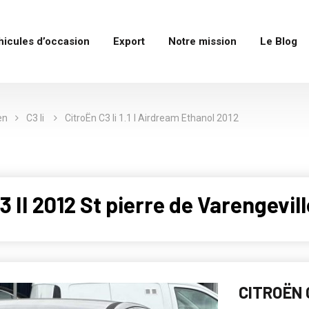
hicules d’occasion
Export
Notre mission
Le Blog
en
C3 Ii
CitroËn C3 Ii 1.1 I Airdream Ethanol 2012
II 2012 St pierre de Varengevil
CITROËN C