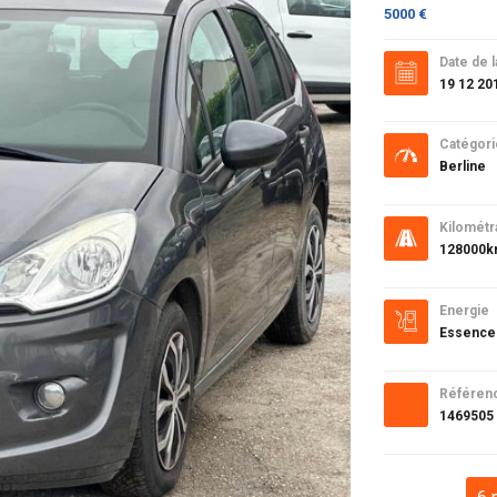
5000 €
Date de l
19 12 20
Catégori
Berline
Kilométr
128000
Energie
Essence
Référen
1469505