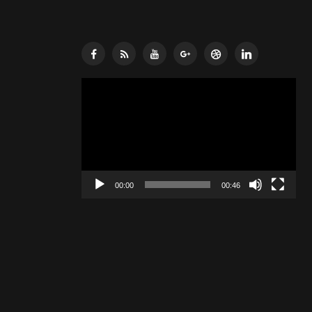
Lecteur
vidéo
00:00
00:46