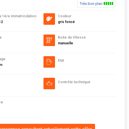
Très bon plan
a 1ère immatriculation
Couleur
12
gris foncé
e
Boite de Vitesse
manuelle
age
Etat
km
Contrôle technique
ce