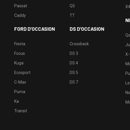
Passat
Q5
X
Caddy
TT
N
FORD D’OCCASION
DS D’OCCASION
Qa
Fiesta
Crossback
Ju
Focus
DS 3
X-t
Kuga
DS 4
Mi
Ecosport
DS 5
Pu
C-Max
DS 7
Le
Puma
No
Ka
Mu
Transit