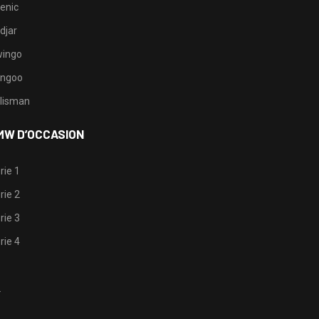
enic
djar
ingo
ngoo
lisman
MW D’OCCASION
rie 1
rie 2
rie 3
rie 4
1
2
3