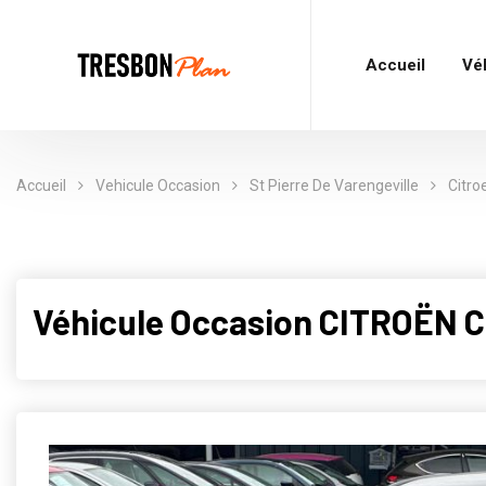
Accueil
Vé
Accueil
Vehicule Occasion
St Pierre De Varengeville
Citro
Véhicule Occasion CITROËN C3 