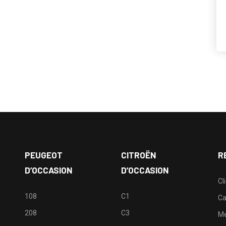
PEUGEOT
CITROËN
R
D’OCCASION
D’OCCASION
Cl
108
C1
Ca
208
C3
M