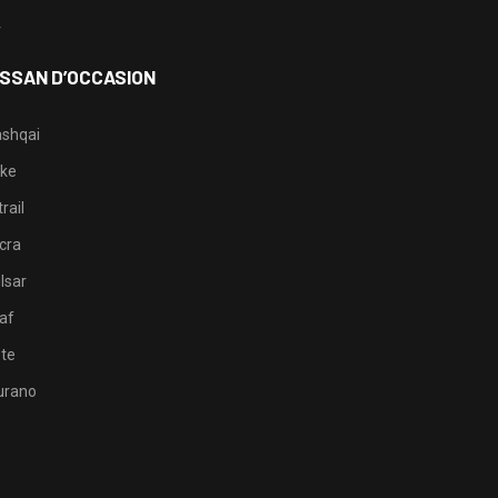
4
ISSAN D’OCCASION
shqai
ke
rail
cra
lsar
af
te
rano