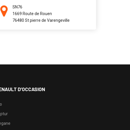
SN76
1669 Route de Rouen
76480 St pierre de Varengeville
ENAULT D’OCCASION
io
ptur
egane