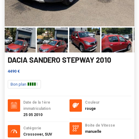
DACIA SANDERO STEPWAY 2010
4490 €
Bon plan
Date de la 1ère
Couleur
immatriculation
rouge
25 05 2010
Boite de Vitesse
Catégorie
manuelle
Crossover, SUV