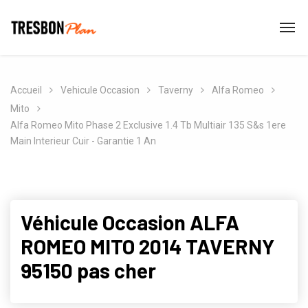
Accueil
Vehicule Occasion
Taverny
Alfa Romeo
Mito
Alfa Romeo Mito Phase 2 Exclusive 1.4 Tb Multiair 135 S&s 1ere
Main Interieur Cuir - Garantie 1 An
Véhicule Occasion ALFA
ROMEO MITO 2014 TAVERNY
95150 pas cher