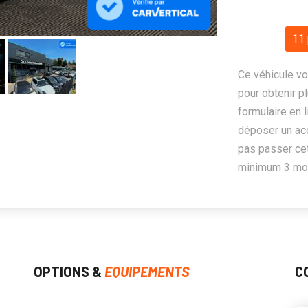
11 
Ce véhicule vo
pour obtenir pl
formulaire en 
déposer un ac
pas passer cet
minimum 3 mois
OPTIONS &
EQUIPEMENTS
C