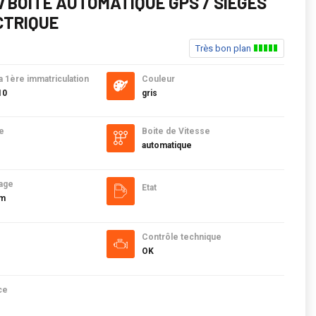
Cv BOITE AUTOMATIQUE GPS / SIEGES
CTRIQUE
Très bon plan
a 1ère immatriculation
Couleur
10
gris
e
Boite de Vitesse
automatique
age
Etat
km
Contrôle technique
OK
ce