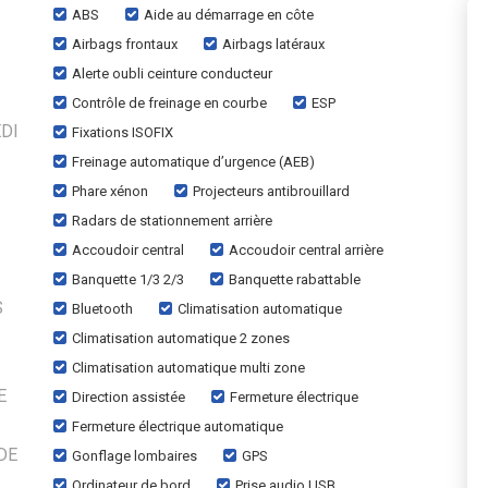
ABS
Aide au démarrage en côte
Airbags frontaux
Airbags latéraux
Alerte oubli ceinture conducteur
Contrôle de freinage en courbe
ESP
DI
Fixations ISOFIX
Freinage automatique d’urgence (AEB)
Phare xénon
Projecteurs antibrouillard
Radars de stationnement arrière
Accoudoir central
Accoudoir central arrière
Banquette 1/3 2/3
Banquette rabattable
S
Bluetooth
Climatisation automatique
Climatisation automatique 2 zones
Climatisation automatique multi zone
E
Direction assistée
Fermeture électrique
Fermeture électrique automatique
DE
Gonflage lombaires
GPS
Ordinateur de bord
Prise audio USB