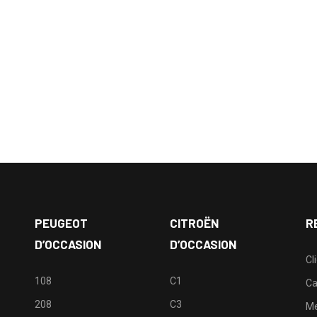
PEUGEOT
CITROËN
R
D’OCCASION
D’OCCASION
Cl
108
C1
Ca
208
C3
M