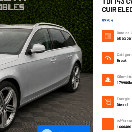
TDI 143 
CUIR ELE
8970 €
Date de l
05 03 20
Catégori
Break
Kilométr
179900
Energie
Diesel
Référen
1466480