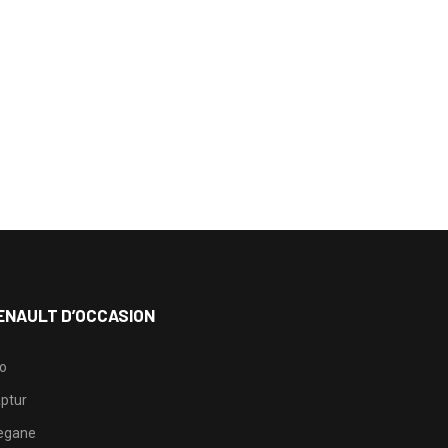
ENAULT D’OCCASION
io
ptur
egane