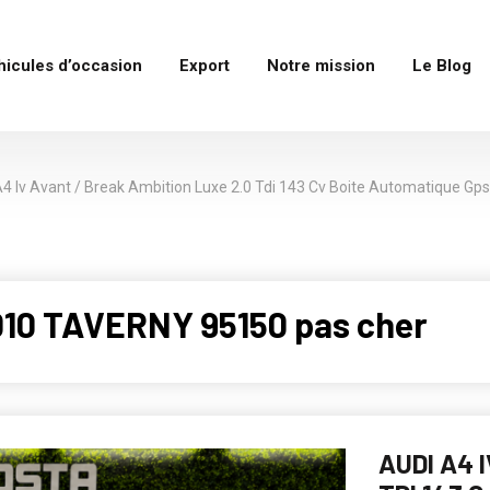
hicules d’occasion
Export
Notre mission
Le Blog
4 Iv Avant / Break Ambition Luxe 2.0 Tdi 143 Cv Boite Automatique Gps 
010 TAVERNY 95150 pas cher
AUDI A4 