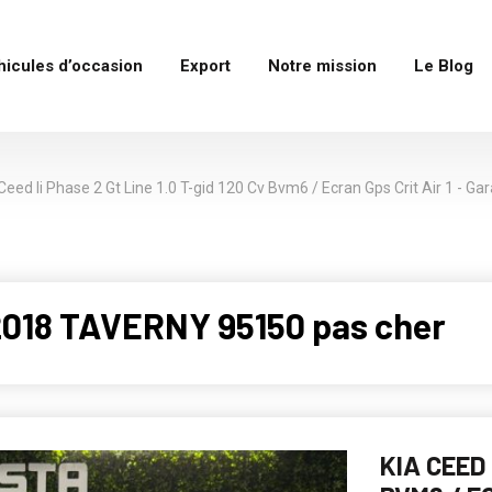
hicules d’occasion
Export
Notre mission
Le Blog
Ceed Ii Phase 2 Gt Line 1.0 T-gid 120 Cv Bvm6 / Ecran Gps Crit Air 1 - Ga
2018 TAVERNY 95150 pas cher
KIA CEED 