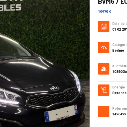
BVM6 / E
10970 €
Date de l
01 02 20
Catégori
Berline
Kilométr
108500
Energie
Essence
Référen
1496499