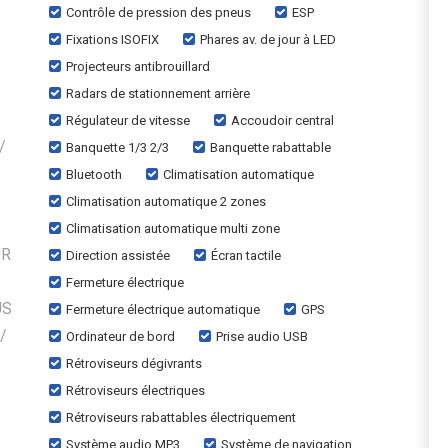
Contrôle de pression des pneus
ESP
Fixations ISOFIX
Phares av. de jour à LED
Projecteurs antibrouillard
Radars de stationnement arrière
Régulateur de vitesse
Accoudoir central
/
Banquette 1/3 2/3
Banquette rabattable
Bluetooth
Climatisation automatique
Climatisation automatique 2 zones
Climatisation automatique multi zone
UR
Direction assistée
Écran tactile
Fermeture électrique
US
Fermeture électrique automatique
GPS
/
Ordinateur de bord
Prise audio USB
Rétroviseurs dégivrants
Rétroviseurs électriques
Rétroviseurs rabattables électriquement
Système audio MP3
Système de navigation