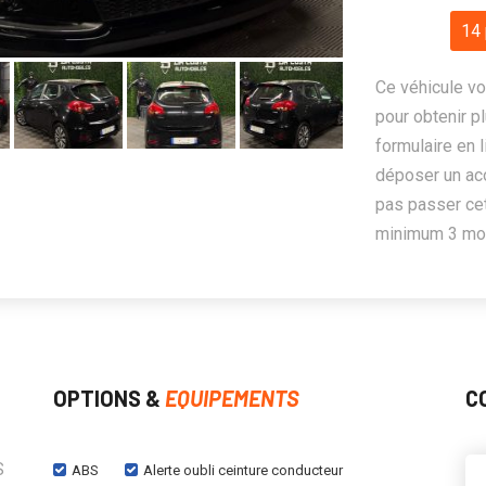
14 
Ce véhicule vo
pour obtenir pl
formulaire en 
déposer un ac
pas passer cet
minimum 3 mois
OPTIONS &
EQUIPEMENTS
C
S
ABS
Alerte oubli ceinture conducteur