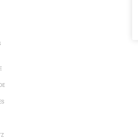
S
E
DE
ES
TZ