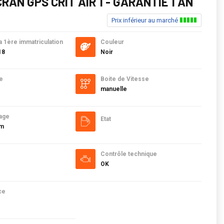
CRAN GPS CRIT AIR 1 - GARANTIE 1 AN
Prix inférieur au marché
a 1ère immatriculation
Couleur
18
Noir
e
Boite de Vitesse
manuelle
age
Etat
km
Contrôle technique
OK
ce