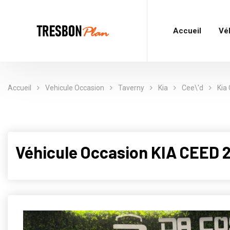
Accueil
Vé
Accueil
Vehicule Occasion
Taverny
Kia
Cee\'d
Kia 
Véhicule Occasion KIA CEED 