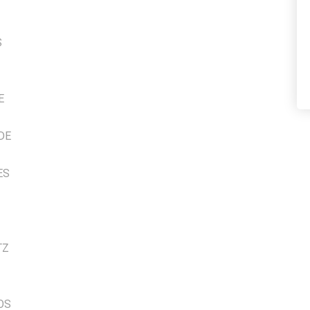
S
E
DE
ES
TZ
OS