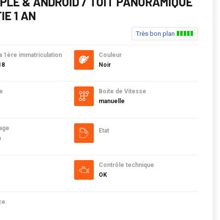
PPLE & ANDROID / TOIT PANORAMIQUE
IE 1 AN
Très bon plan
a 1ère immatriculation
Couleur
18
Noir
e
Boite de Vitesse
manuelle
age
Etat
m
Contrôle technique
OK
ce