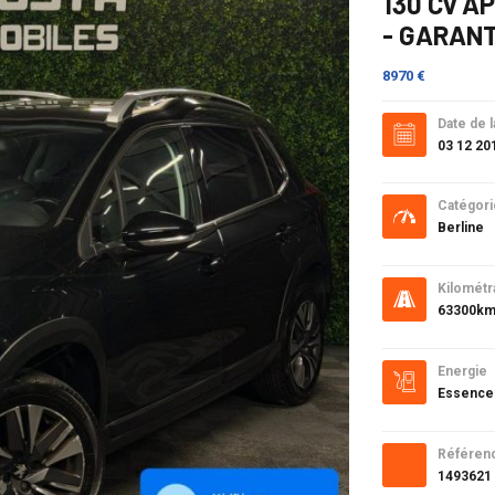
130 Cv A
- GARANT
8970 €
Date de l
03 12 20
Catégori
Berline
Kilométr
63300k
Energie
Essence
Référen
1493621