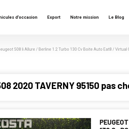
hicules d’occasion
Export
Notre mission
Le Blog
eugeot 508 Ii Allure / Berline 1.2 Turbo 130 Cv Boite Auto Eat8 / Virtual
508 2020 TAVERNY 95150 pas ch
PEUGEOT 