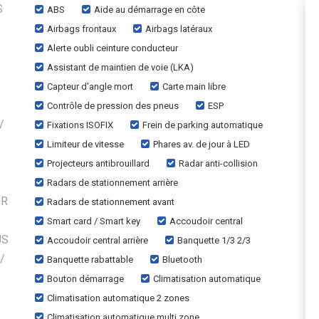
S
ABS
Aide au démarrage en côte
Airbags frontaux
Airbags latéraux
Alerte oubli ceinture conducteur
Assistant de maintien de voie (LKA)
Capteur d'angle mort
Carte main libre
Contrôle de pression des pneus
ESP
/
Fixations ISOFIX
Frein de parking automatique
Limiteur de vitesse
Phares av. de jour à LED
Projecteurs antibrouillard
Radar anti-collision
Radars de stationnement arrière
UR
Radars de stationnement avant
Smart card / Smart key
Accoudoir central
US
Accoudoir central arrière
Banquette 1/3 2/3
/
Banquette rabattable
Bluetooth
Bouton démarrage
Climatisation automatique
Climatisation automatique 2 zones
Climatisation automatique multi zone