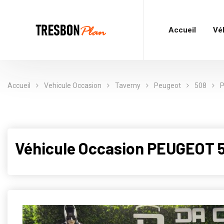
Accueil
Vé
Accueil
Vehicule Occasion
Taverny
Peugeot
508
P
Véhicule Occasion PEUGEOT 