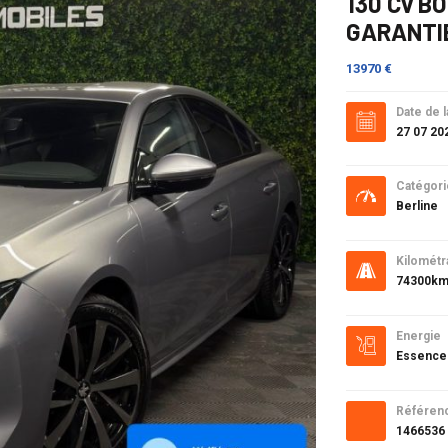
130 Cv B
GARANTIE
13970 €
Date de l
27 07 20
Catégori
Berline
Kilométr
74300k
Energie
Essence
Référen
1466536