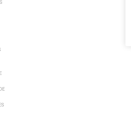
S
S
E
DE
ES