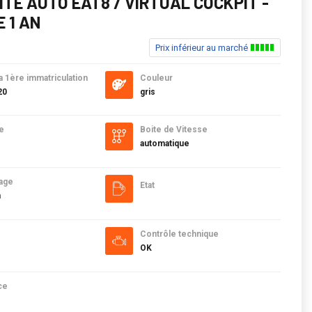
OITE AUTO EAT8 / VIRTUAL COCKPIT -
 1 AN
Prix inférieur au marché
a 1ère immatriculation
Couleur
20
gris
e
Boite de Vitesse
automatique
age
Etat
m
Contrôle technique
OK
ce