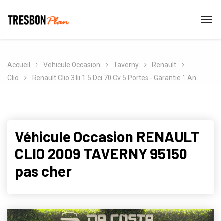
Accueil
Vehicule Occasion
Taverny
Renault
Clio
Renault Clio 3 Iii 1.5 Dci 70 Cv 5 Portes - Garantie 1 An
Véhicule Occasion RENAULT
CLIO 2009 TAVERNY 95150
pas cher