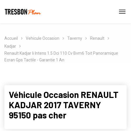
Accueil
Vehicule Occasion
Taverny
Renault
Kadjar
Renault Kadjar Ii Intens 1.5 Dci 110 Cv Bvm6 Toit Panoramique
Ecran Gps Tactile - Garantie 1 An
Véhicule Occasion RENAULT
KADJAR 2017 TAVERNY
95150 pas cher