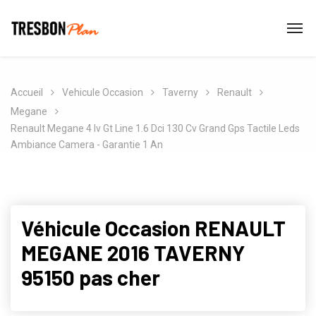
Accueil
Vehicule Occasion
Taverny
Renault
Megane
Renault Megane 4 Iv Gt Line 1.6 Dci 130 Cv Grand Gps Tactile Leds
Ambiance Camera - Garantie 1 An
Véhicule Occasion RENAULT
MEGANE 2016 TAVERNY
95150 pas cher