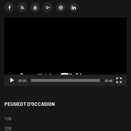
Lecteur
vidéo
00:00
00:46
PEUGEOT D’OCCASION
108
208