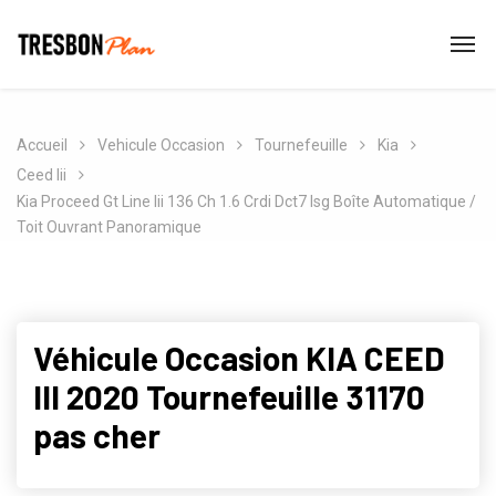
Accueil
Vehicule Occasion
Tournefeuille
Kia
Ceed Iii
Kia Proceed Gt Line Iii 136 Ch 1.6 Crdi Dct7 Isg Boîte Automatique /
Toit Ouvrant Panoramique
Véhicule Occasion KIA CEED
III 2020 Tournefeuille 31170
pas cher