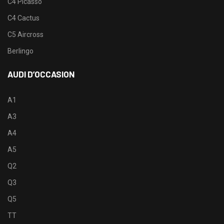
C4 Picasso
C4 Cactus
C5 Aircross
Berlingo
AUDI D’OCCASION
A1
A3
A4
A5
Q2
Q3
Q5
TT