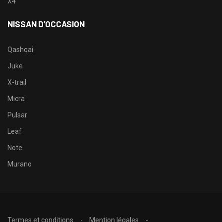
X4
NISSAN D’OCCASION
Qashqai
Juke
X-trail
Micra
Pulsar
Leaf
Note
Murano
Termes et conditions
Mention légales