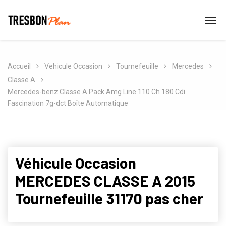
Accueil
Vehicule Occasion
Tournefeuille
Mercedes
Classe A
Mercedes-benz Classe A Pack Amg Line 110 Ch 180 Cdi
Fascination 7g-dct Boîte Automatique
Véhicule Occasion
MERCEDES CLASSE A 2015
Tournefeuille 31170 pas cher