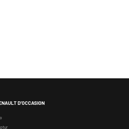
ENAULT D’OCCASION
io
ptur