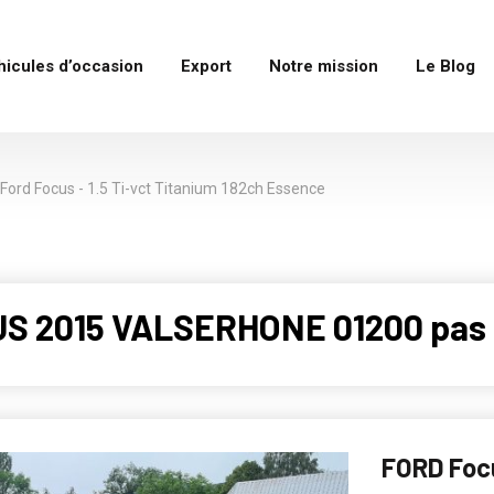
hicules d’occasion
Export
Notre mission
Le Blog
Ford Focus - 1.5 Ti-vct Titanium 182ch Essence
US 2015 VALSERHONE 01200 pas
FORD Focu