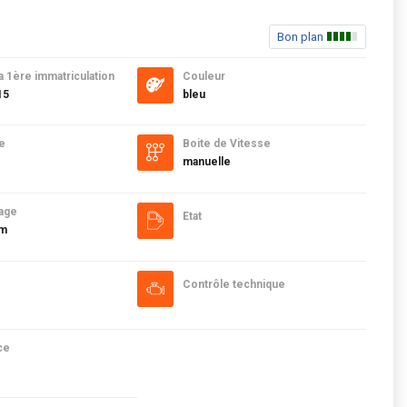
Bon plan
a 1ère immatriculation
Couleur
15
bleu
e
Boite de Vitesse
manuelle
age
Etat
km
Contrôle technique
ce