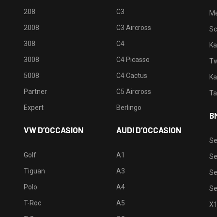
208
C3
M
2008
C3 Aircross
Sc
308
C4
Ka
3008
C4 Picasso
Tw
5008
C4 Cactus
Ka
Partner
C5 Aircross
Ta
Expert
Berlingo
B
VW D’OCCASION
AUDI D’OCCASION
Se
Golf
A1
Se
Tiguan
A3
Se
Polo
A4
Se
T-Roc
A5
X