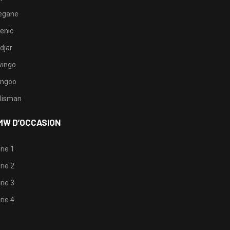
egane
enic
djar
ingo
ngoo
lisman
MW D’OCCASION
rie 1
rie 2
rie 3
rie 4
1