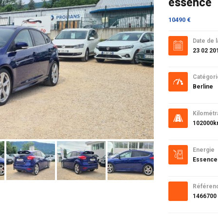
essence
10490 €
Date de l
23 02 20
Catégori
Berline
Kilométr
102000
Energie
Essence
Référen
1466700