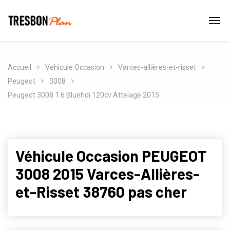
Accueil
Vehicule Occasion
Varces-allières-et-risset
Peugeot
3008
Peugeot 3008 1.6 Bluehdi 120cv Attelage 2015
Véhicule Occasion PEUGEOT
3008 2015 Varces-Allières-
et-Risset 38760 pas cher