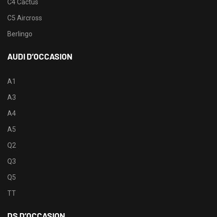
C4 Cactus
C5 Aircross
Berlingo
AUDI D’OCCASION
A1
A3
A4
A5
Q2
Q3
Q5
TT
DS D’OCCASION