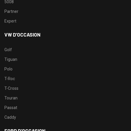
5008
Partner
Expert
VW D’OCCASION
Golf
Tiguan
Polo
T-Roc
T-Cross
Touran
Passat
Caddy
FORD D’OCCASION