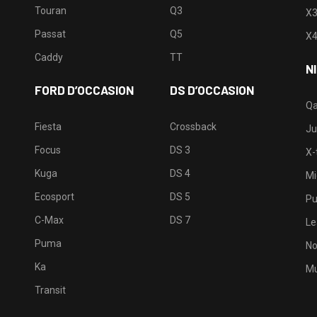
Touran
Q3
X
Passat
Q5
X
Caddy
TT
N
FORD D’OCCASION
DS D’OCCASION
Qa
Fiesta
Crossback
Ju
Focus
DS 3
X-t
Kuga
DS 4
Mi
Ecosport
DS 5
Pu
C-Max
DS 7
Le
Puma
No
Ka
Mu
Transit