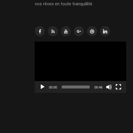
vos rêves en toute tranquillité.
Lecteur
vidéo
00:00
00:46