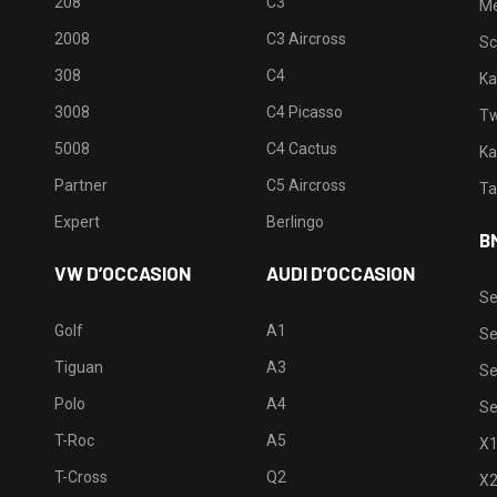
208
C3
M
2008
C3 Aircross
Sc
308
C4
Ka
3008
C4 Picasso
Tw
5008
C4 Cactus
Ka
Partner
C5 Aircross
Ta
Expert
Berlingo
B
VW D’OCCASION
AUDI D’OCCASION
Se
Golf
A1
Se
Tiguan
A3
Se
Polo
A4
Se
T-Roc
A5
X
T-Cross
Q2
X