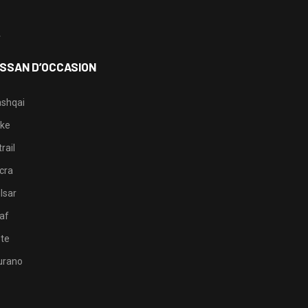
3
4
ISSAN D’OCCASION
shqai
ke
rail
cra
lsar
af
te
rano