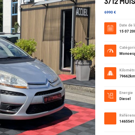
3/12 MOI
6990 €
Date de l
15 07 20
Catégori
Monoes
Kilométr
79662k
Energie
Diesel
Référen
1465541