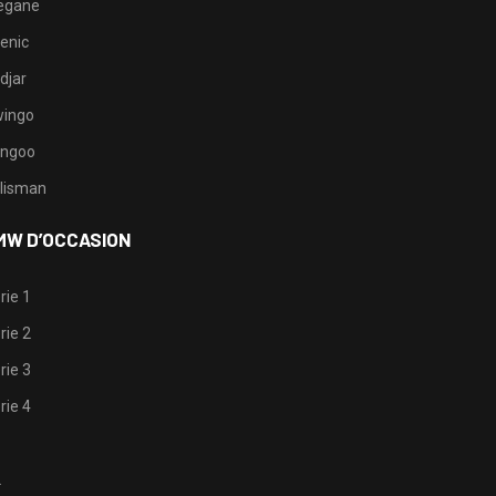
egane
enic
djar
ingo
ngoo
lisman
MW D’OCCASION
rie 1
rie 2
rie 3
rie 4
1
2