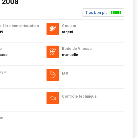
S 2009
Très bon plan
a 1ère immatriculation
Couleur
09
argent
e
Boite de Vitesse
pace
manuelle
age
Etat
m
Contrôle technique
ce