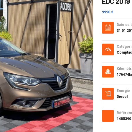
EDC 2019
9990 €
Date de l
31 01 20
Catégori
Comptac
Kilométr
176474
Energie
Diesel
Référen
1485390