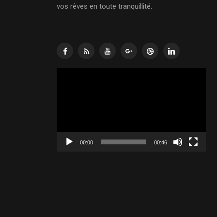
vos rêves en toute tranquillité.
Lecteur
vidéo
00:00
00:46