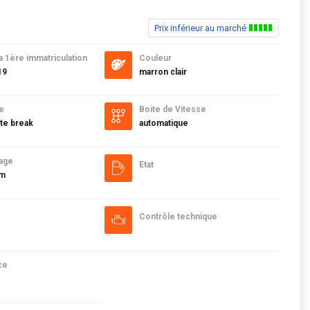
Prix inférieur au marché
a 1ère immatriculation
Couleur
19
marron clair
e
Boite de Vitesse
te break
automatique
age
Etat
km
Contrôle technique
ce