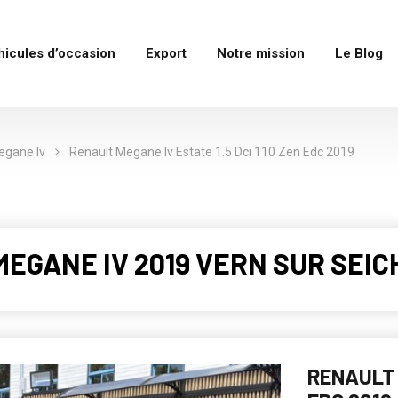
hicules d’occasion
Export
Notre mission
Le Blog
egane Iv
Renault Megane Iv Estate 1.5 Dci 110 Zen Edc 2019
MEGANE IV 2019 VERN SUR SEICH
RENAULT 