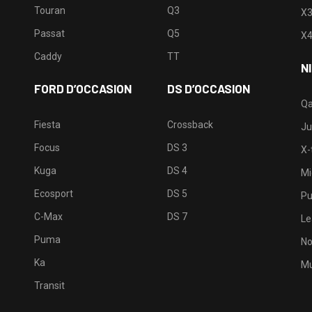
Touran
Q3
X
Passat
Q5
X
Caddy
TT
N
FORD D’OCCASION
DS D’OCCASION
Qa
Fiesta
Crossback
Ju
Focus
DS 3
X-t
Kuga
DS 4
Mi
Ecosport
DS 5
Pu
C-Max
DS 7
Le
Puma
No
Ka
Mu
Transit