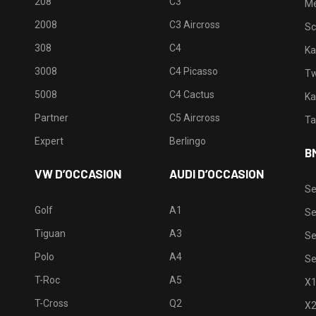
208
C3
M
2008
C3 Aircross
Sc
308
C4
Ka
3008
C4 Picasso
Tw
5008
C4 Cactus
Ka
Partner
C5 Aircross
Ta
Expert
Berlingo
B
VW D’OCCASION
AUDI D’OCCASION
Se
Golf
A1
Se
Tiguan
A3
Se
Polo
A4
Se
T-Roc
A5
X
T-Cross
Q2
X