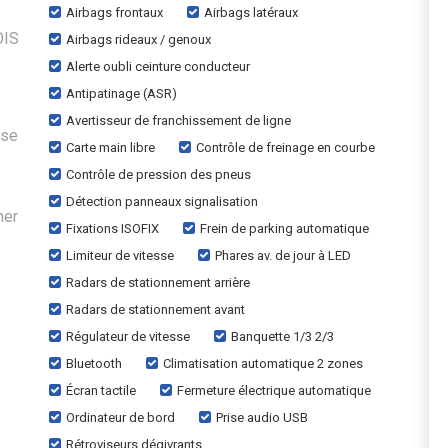
Airbags frontaux
Airbags latéraux
OIS
Airbags rideaux / genoux
Alerte oubli ceinture conducteur
Antipatinage (ASR)
Avertisseur de franchissement de ligne
ise
Carte main libre
Contrôle de freinage en courbe
Contrôle de pression des pneus
Détection panneaux signalisation
mer
Fixations ISOFIX
Frein de parking automatique
Limiteur de vitesse
Phares av. de jour à LED
Radars de stationnement arrière
Radars de stationnement avant
Régulateur de vitesse
Banquette 1/3 2/3
Bluetooth
Climatisation automatique 2 zones
Écran tactile
Fermeture électrique automatique
Ordinateur de bord
Prise audio USB
Rétroviseurs dégivrants