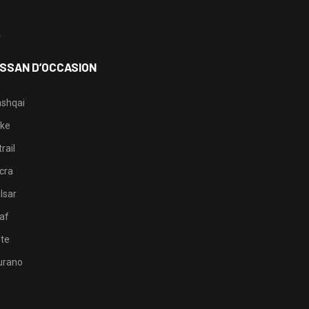
3
4
ISSAN D’OCCASION
shqai
ke
rail
cra
lsar
af
te
rano