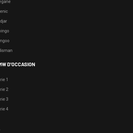
egane
enic
djar
ingo
ngoo
lisman
MW D’OCCASION
rie 1
rie 2
rie 3
rie 4
1
2