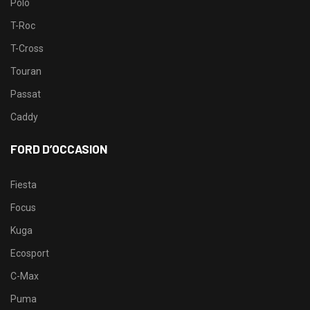
Polo
T-Roc
T-Cross
Touran
Passat
Caddy
FORD D’OCCASION
Fiesta
Focus
Kuga
Ecosport
C-Max
Puma