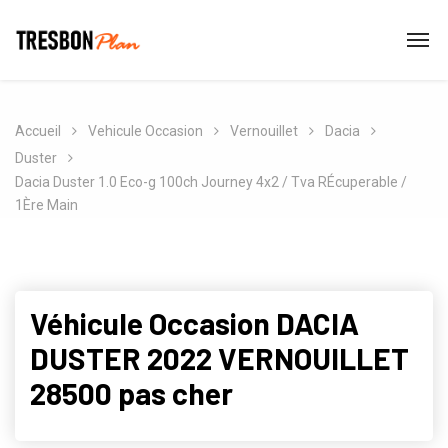
Accueil
Vehicule Occasion
Vernouillet
Dacia
Duster
Dacia Duster 1.0 Eco-g 100ch Journey 4x2 / Tva RÉcuperable /
1Ère Main
Véhicule Occasion DACIA
DUSTER 2022 VERNOUILLET
28500 pas cher