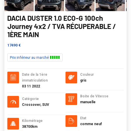
DACIA DUSTER 1.0 ECO-G 100ch
Journey 4x2 / TVA RÉCUPERABLE /
1ÈRE MAIN
17490 €
Prix inférieur au marché
Date de la 1ère
Couleur
immatriculation
gris
03 11 2022
Boite de Vitesse
Catégorie
manuelle
Crossover, SUV
Etat
Kilométrage
comme neuf
38700km