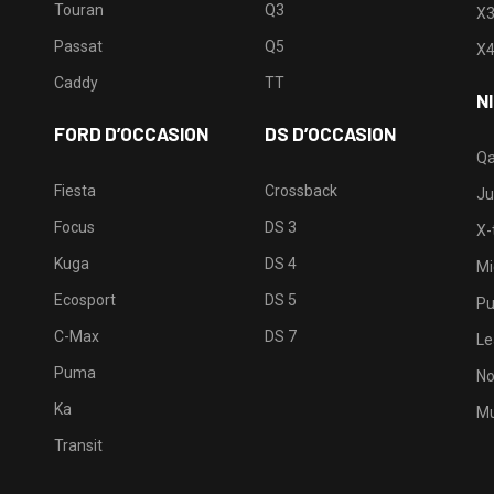
Touran
Q3
X
Passat
Q5
X
Caddy
TT
N
FORD D’OCCASION
DS D’OCCASION
Qa
Fiesta
Crossback
Ju
Focus
DS 3
X-t
Kuga
DS 4
Mi
Ecosport
DS 5
Pu
C-Max
DS 7
Le
Puma
No
Ka
Mu
Transit