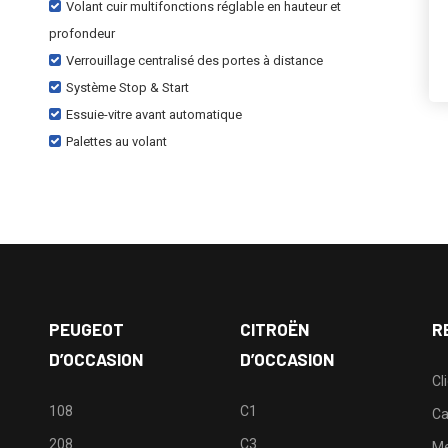
Volant cuir multifonctions réglable en hauteur et
profondeur
Verrouillage centralisé des portes à distance
Système Stop & Start
Essuie-vitre avant automatique
Palettes au volant
PEUGEOT
CITROËN
R
D’OCCASION
D’OCCASION
Cl
108
C1
Ca
208
C3
M