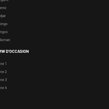
enic
djar
ingo
ngoo
lisman
MW D’OCCASION
rie 1
rie 2
rie 3
rie 4
1
2