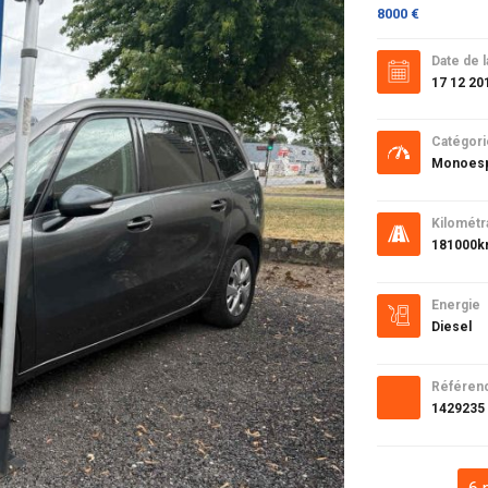
8000 €
Date de l
17 12 20
Catégori
Monoes
Kilométr
181000
Energie
Diesel
Référen
1429235