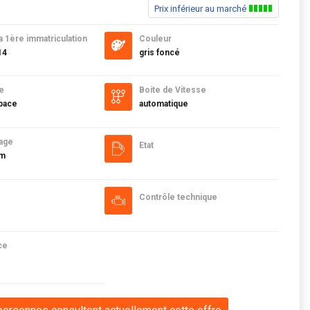
Prix inférieur au marché
a 1ère immatriculation
Couleur
14
gris foncé
e
Boite de Vitesse
pace
automatique
age
Etat
km
Contrôle technique
ce