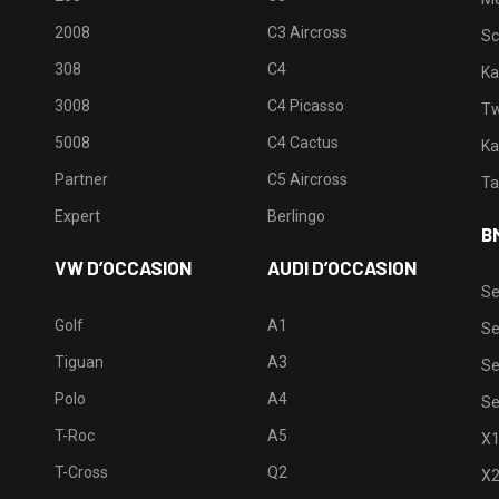
2008
C3 Aircross
Sc
308
C4
Ka
3008
C4 Picasso
Tw
5008
C4 Cactus
Ka
Partner
C5 Aircross
Ta
Expert
Berlingo
B
VW D’OCCASION
AUDI D’OCCASION
Se
Golf
A1
Se
Tiguan
A3
Se
Polo
A4
Se
T-Roc
A5
X
T-Cross
Q2
X