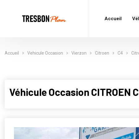
Accueil
Vé
Accueil
Vehicule Occasion
Vierzon
Citroen
C4
Cit
Véhicule Occasion CITROEN C4