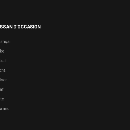
3
4
ISSAN D’OCCASION
shqai
ke
rail
cra
lsar
af
te
rano