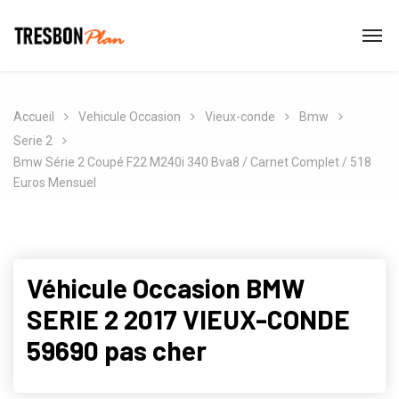
Accueil
Vehicule Occasion
Vieux-conde
Bmw
Serie 2
Bmw Série 2 Coupé F22 M240i 340 Bva8 / Carnet Complet / 518
Euros Mensuel
Véhicule Occasion BMW
SERIE 2 2017 VIEUX-CONDE
59690 pas cher