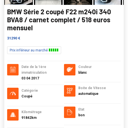
BMW Série 2 coupé F22 m240i 340
BVA8 / carnet complet / 518 euros
mensuel
31290 €
Prix inférieur au marché
Date de la 1ère
Couleur
immatriculation
blanc
03 04 2017
Boite de Vitesse
Catégorie
automatique
Coupé
Etat
Kilométrage
bon
91842km