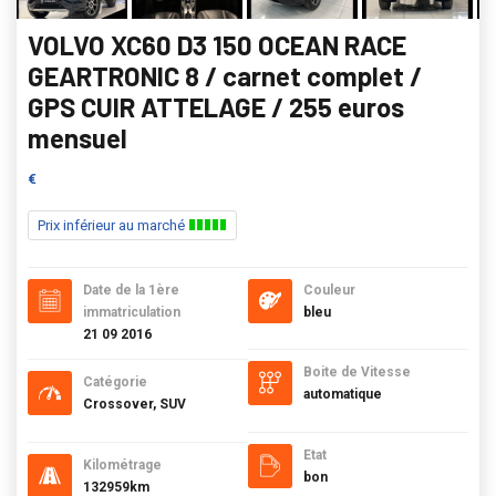
VOLVO XC60 D3 150 OCEAN RACE
GEARTRONIC 8 / carnet complet /
GPS CUIR ATTELAGE / 255 euros
mensuel
€
Prix inférieur au marché
Date de la 1ère
Couleur
immatriculation
bleu
21 09 2016
Boite de Vitesse
Catégorie
automatique
Crossover, SUV
Etat
Kilométrage
bon
132959km