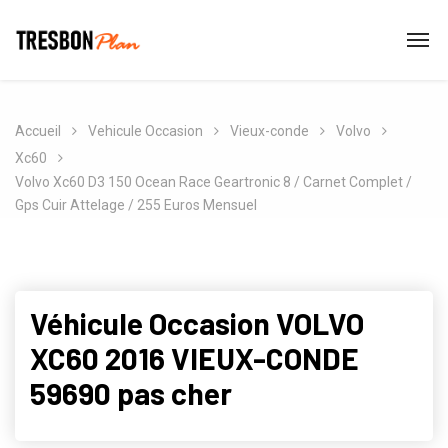
Accueil
Vehicule Occasion
Vieux-conde
Volvo
Xc60
Volvo Xc60 D3 150 Ocean Race Geartronic 8 / Carnet Complet /
Gps Cuir Attelage / 255 Euros Mensuel
Véhicule Occasion VOLVO
XC60 2016 VIEUX-CONDE
59690 pas cher