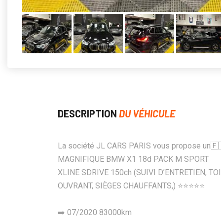
DESCRIPTION
DU VÉHICULE
La société JL CARS PARIS vous propose un🇫
MAGNIFIQUE BMW X1 18d PACK M SPORT
XLINE SDRIVE 150ch (SUIVI D’ENTRETIEN, TO
OUVRANT, SIÈGES CHAUFFANTS,) ⭐️⭐️⭐️⭐️⭐️
➡️ 07/2020 83000km