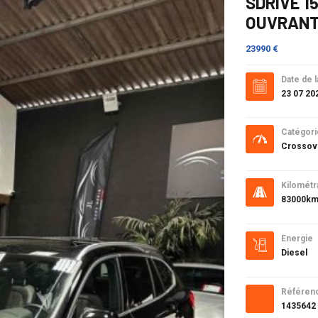
SDRIVE 15
OUVRANT
23990 €
Date de l
23 07 20
Catégori
Crossov
Kilométr
83000k
Energie
Diesel
Référen
1435642