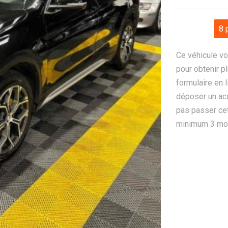
8 
Ce véhicule vo
pour obtenir pl
formulaire en 
déposer un ac
pas passer cet
minimum 3 mois