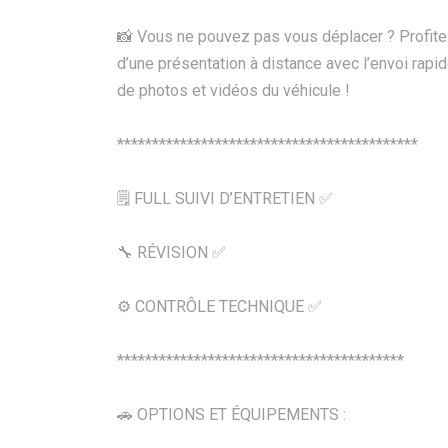
📸 Vous ne pouvez pas vous déplacer ? Profit
d’une présentation à distance avec l’envoi rapi
de photos et vidéos du véhicule !
*******************************************
🗒️ FULL SUIVI D’ENTRETIEN ✅
🔧 RÉVISION ✅
⚙️ CONTRÔLE TECHNIQUE ✅
*****************************************
🚗 OPTIONS ET ÉQUIPEMENTS :