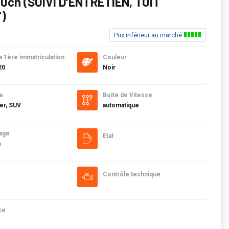
0ch (SUIVI D’ENTRETIEN, TOIT
)
Prix inférieur au marché
a 1ère immatriculation
Couleur
20
Noir
e
Boite de Vitesse
er, SUV
automatique
age
Etat
m
Contrôle technique
ce