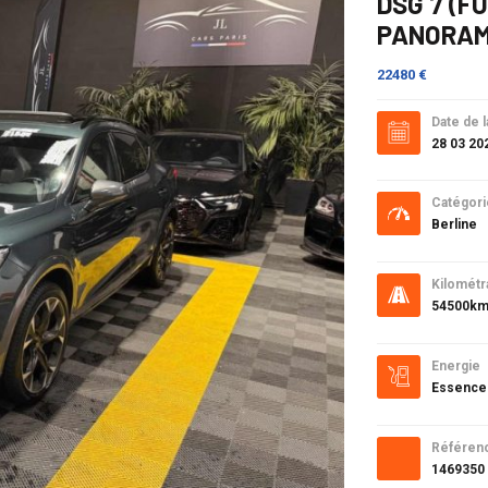
DSG 7 (F
PANORAMIQ
22480 €
Date de l
28 03 20
Catégori
Berline
Kilométr
54500k
Energie
Essence
Référen
1469350