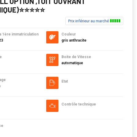
ULL OPTION ,TOIT OUVRANT
UE)⭐️⭐️⭐️⭐️⭐️
Prix inférieur au marché
a 1ère immatriculation
Couleur
23
gris anthracite
e
Boite de Vitesse
automatique
age
Etat
m
Contrôle technique
ce