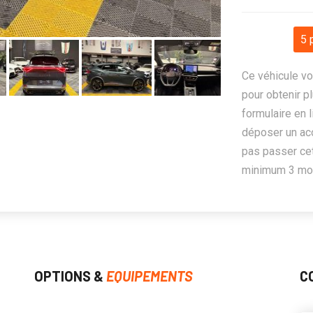
5 
Ce véhicule vo
pour obtenir pl
formulaire en 
déposer un ac
pas passer cet
minimum 3 mois
OPTIONS &
EQUIPEMENTS
C