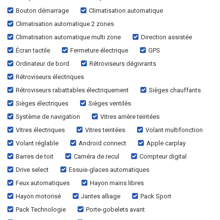
Bouton démarrage
Climatisation automatique
Climatisation automatique 2 zones
Climatisation automatique multi zone
Direction assistée
Écran tactile
Fermeture électrique
GPS
Ordinateur de bord
Rétroviseurs dégivrants
Rétroviseurs électriques
Rétroviseurs rabattables électriquement
Sièges chauffants
Sièges électriques
Sièges ventilés
Système de navigation
Vitres arrière teintées
Vitres électriques
Vitres teintées
Volant multifonction
Volant réglable
Android connect
Apple carplay
Barres de toit
Caméra de recul
Compteur digital
Drive select
Essuie-glaces automatiques
Feux automatiques
Hayon mains libres
Hayon motorisé
Jantes alliage
Pack Sport
Pack Technologie
Porte-gobelets avant