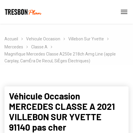
Accueil
Vehicule Occasion
Villebon Sur Yvette
Mercedes
Classe A
Magnifique Mercedes Classe A250e 218ch Amg Line (apple
Carplay, CamÉra De Recul, SiÈges Électriques)
Véhicule Occasion
MERCEDES CLASSE A 2021
VILLEBON SUR YVETTE
91140 pas cher