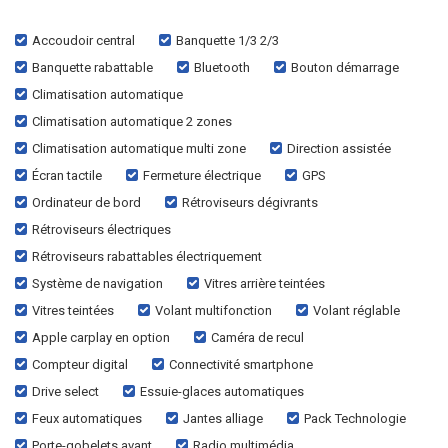
Accoudoir central
Banquette 1/3 2/3
Banquette rabattable
Bluetooth
Bouton démarrage
Climatisation automatique
Climatisation automatique 2 zones
Climatisation automatique multi zone
Direction assistée
Écran tactile
Fermeture électrique
GPS
Ordinateur de bord
Rétroviseurs dégivrants
Rétroviseurs électriques
Rétroviseurs rabattables électriquement
Système de navigation
Vitres arrière teintées
Vitres teintées
Volant multifonction
Volant réglable
Apple carplay en option
Caméra de recul
Compteur digital
Connectivité smartphone
Drive select
Essuie-glaces automatiques
Feux automatiques
Jantes alliage
Pack Technologie
Porte-gobelets avant
Radio multimédia