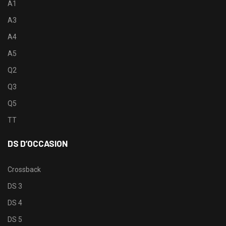
A1
A3
A4
A5
Q2
Q3
Q5
TT
DS D’OCCASION
Crossback
DS 3
DS 4
DS 5