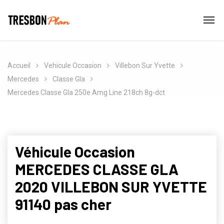
Accueil
Vehicule Occasion
Villebon Sur Yvette
Mercedes
Classe Gla
Mercedes Classe Gla 250e Amg Line 218ch 8g-dct
Véhicule Occasion
MERCEDES CLASSE GLA
2020 VILLEBON SUR YVETTE
91140 pas cher