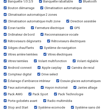
Banquette 1/3 2/3
Banquette rabattable
Bluetooth
Bouton démarrage
Climatisation automatique
Climatisation automatique 2 zones
Climatisation automatique multi zone
Direction assistée
Écran tactile
Fermeture électrique
GPS
Ordinateur de bord
Reconnaissance vocale
Rétroviseurs dégivrants
Rétroviseurs électriques
Sièges chauffants
Système de navigation
Vitres arrière teintées
Vitres électriques
Vitres teintées
Volant multifonction
Volant réglable
Android connect
Apple carplay
Caméra de recul
Compteur digital
Drive select
Éclairage d’ambiance intérieur
Essuie-glaces automatiques
Feux automatiques
Hayon motorisé
Jantes alliage
Pack AMG
Pack Sport
Pack Technologie
Porte-gobelets avant
Radio multimédia
Stop and Start
Système ecomode
Système sans clé