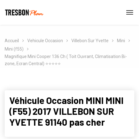
Accueil
Vehicule Occasion
Villebon Sur Yvette
Mini
Mini (f55)
Magnifique Mini Cooper 136 Ch ( Toit Ouvrant, Climatisation Bi-
zone, Ecran Central) ⭐️⭐️⭐️⭐️⭐️
Véhicule Occasion MINI MINI
(F55) 2017 VILLEBON SUR
YVETTE 91140 pas cher