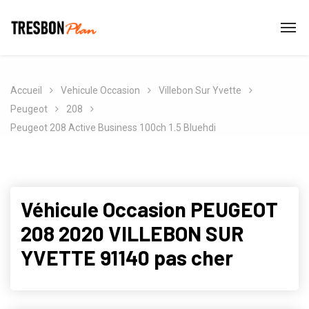
Accueil
Vehicule Occasion
Villebon Sur Yvette
Peugeot
208
Peugeot 208 Active Business 100ch 1.5 Bluehdi
Véhicule Occasion PEUGEOT
208 2020 VILLEBON SUR
YVETTE 91140 pas cher