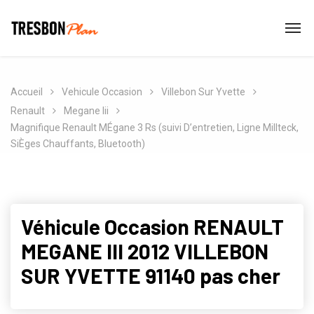
Accueil
Vehicule Occasion
Villebon Sur Yvette
Renault
Megane Iii
Magnifique Renault MÉgane 3 Rs (suivi D’entretien, Ligne Millteck,
SiÈges Chauffants, Bluetooth)
Véhicule Occasion RENAULT
MEGANE III 2012 VILLEBON
SUR YVETTE 91140 pas cher