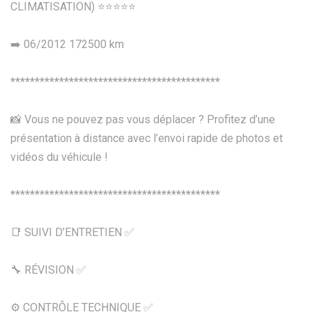
CLIMATISATION) ⭐️⭐️⭐️⭐️⭐️
➡️ 06/2012 172500 km
*******************************************
📸 Vous ne pouvez pas vous déplacer ? Profitez d’une
présentation à distance avec l’envoi rapide de photos et
vidéos du véhicule !
*******************************************
📑 SUIVI D’ENTRETIEN ✅
🔧 RÉVISION ✅
⚙️ CONTRÔLE TECHNIQUE ✅