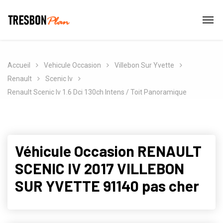
Accueil
Vehicule Occasion
Villebon Sur Yvette
Renault
Scenic Iv
Renault Scenic Iv 1.6 Dci 130ch Intens / Toit Panoramique
Véhicule Occasion RENAULT
SCENIC IV 2017 VILLEBON
SUR YVETTE 91140 pas cher