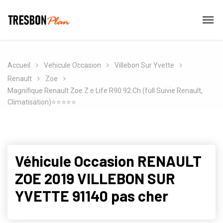
Accueil
Vehicule Occasion
Villebon Sur Yvette
Renault
Zoe
Magnifique Renault Zoe Z.e Life R90 92 Ch (full Suivie Renault,
Climatisation)⭐️⭐️⭐️⭐️⭐️
Véhicule Occasion RENAULT
ZOE 2019 VILLEBON SUR
YVETTE 91140 pas cher